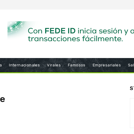
a
Internacionales
Virales
Famosos
Empresariales
Sa
S
te