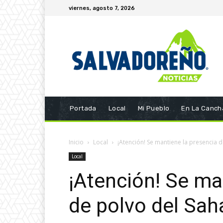
viernes, agosto 7, 2026
Portada
Local
Mi Pueblo
En La Canch
Inicio
Local
¡Atención! Se mantiene la presencia d
Local
¡Atención! Se ma
de polvo del Sah