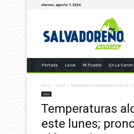
viernes, agosto 7, 2026
Portada
Local
Mi Pueblo
En La Canch
Inicio
Local
Temperaturas alcanzarán hasta 41 °C e
Local
Temperaturas al
este lunes; prono