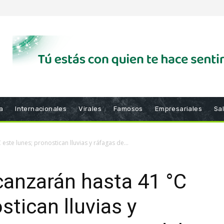
a
Internacionales
Virales
Famosos
Empresariales
Sa
ste lunes; pronostican lluvias y ráfagas de...
canzarán hasta 41 °C
stican lluvias y