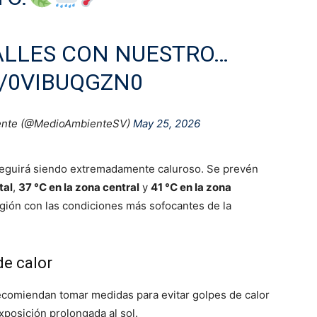
ALLES CON NUESTRO…
/0VIBUQGZN0
iente (@MedioAmbienteSV)
May 25, 2026
 seguirá siendo extremadamente caluroso. Se prevén
tal
,
37 °C en la zona central
y
41 °C en la zona
región con las condiciones más sofocantes de la
e calor
recomiendan tomar medidas para evitar golpes de calor
xposición prolongada al sol.