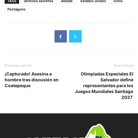
TAGS
archivos secretos
debate
estados unidos
ovnis
Pentágono
Previous article
Next article
¡Capturado! Asesina a
Olimpiadas Especiales El
hombre tras discusión en
Salvador define
Coatepeque
representantes para los
Juegos Mundiales Santiago
2027