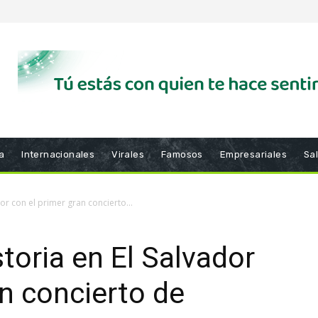
a
Internacionales
Virales
Famosos
Empresariales
Sa
dor con el primer gran concierto...
toria en El Salvador
an concierto de