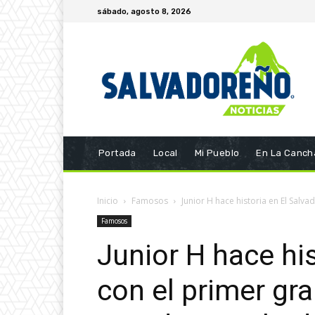
sábado, agosto 8, 2026
Portada
Local
Mi Pueblo
En La Canch
Inicio
Famosos
Junior H hace historia en El Salva
Famosos
Junior H hace his
con el primer gr