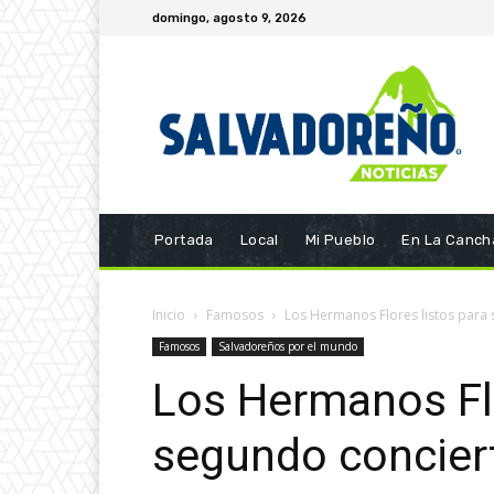
domingo, agosto 9, 2026
Portada
Local
Mi Pueblo
En La Canch
Inicio
Famosos
Los Hermanos Flores listos para
Famosos
Salvadoreños por el mundo
Los Hermanos Flo
segundo concier