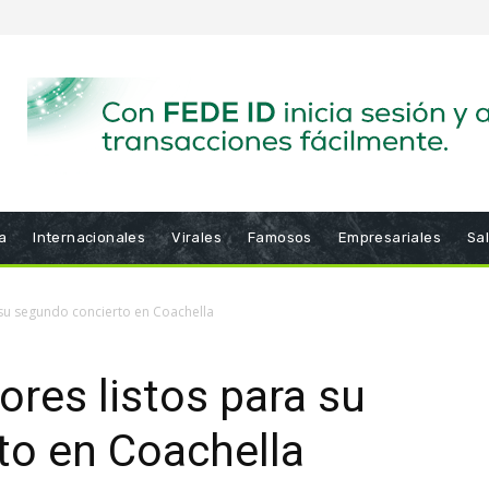
a
Internacionales
Virales
Famosos
Empresariales
Sa
 su segundo concierto en Coachella
res listos para su
to en Coachella