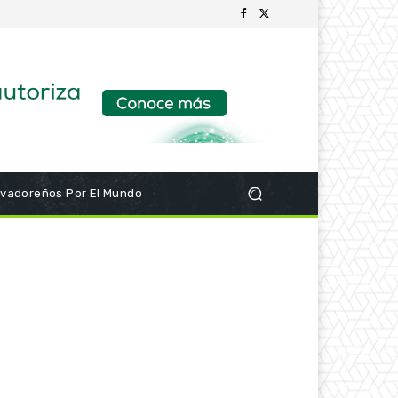
lvadoreños Por El Mundo