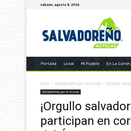
sábado, agosto 8, 2026
Portada
Local
Mi Pueblo
En La Canch
Inicio
Salvadoreños por el mundo
¡Orgullo salva
Salvadoreños por el mundo
¡Orgullo salvado
participan en co