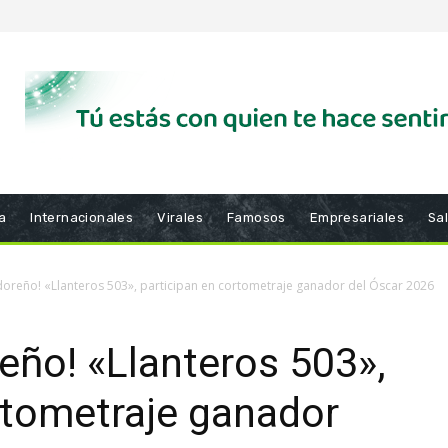
a
Internacionales
Virales
Famosos
Empresariales
Sa
doreño! «Llanteros 503», participan en cortometraje ganador del Óscar 2026
reño! «Llanteros 503»,
rtometraje ganador