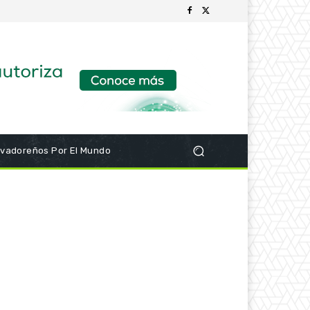
lvadoreños Por El Mundo