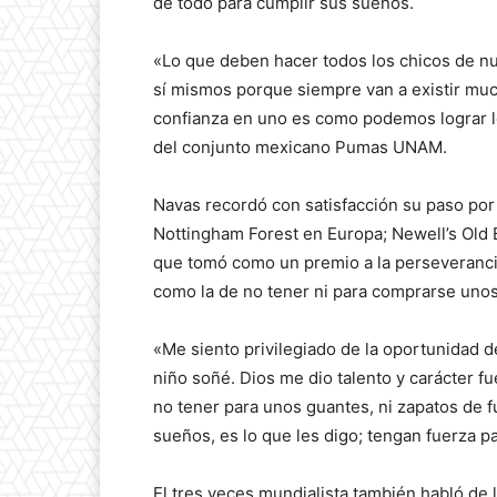
de todo para cumplir sus sueños.
«Lo que deben hacer todos los chicos de nue
sí mismos porque siempre van a existir muc
confianza en uno es como podemos lograr l
del conjunto mexicano Pumas UNAM.
Navas recordó con satisfacción su paso por
Nottingham Forest en Europa; Newell’s Old 
que tomó como un premio a la perseveranci
como la de no tener ni para comprarse unos
«Me siento privilegiado de la oportunidad d
niño soñé. Dios me dio talento y carácter f
no tener para unos guantes, ni zapatos de f
sueños, es lo que les digo; tengan fuerza p
El tres veces mundialista también habló de 