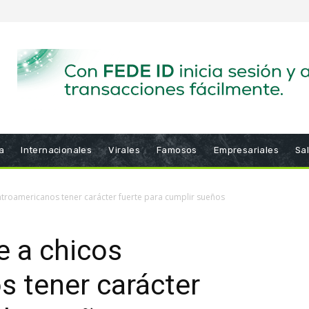
a
Internacionales
Virales
Famosos
Empresariales
Sa
ntroamericanos tener carácter fuerte para cumplir sueños
e a chicos
 tener carácter