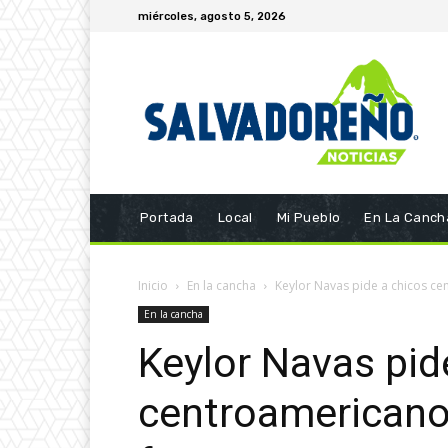
miércoles, agosto 5, 2026
Portada
Local
Mi Pueblo
En La Canch
Inicio
En la cancha
Keylor Navas pide a chicos ce
En la cancha
Keylor Navas pid
centroamericanos