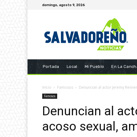
domingo, agosto 9, 2026
Portada
Local
Mi Pueblo
En La Canch
Inicio
Famosos
Denuncian al actor Jeremy Renne
Famosos
Denuncian al act
acoso sexual, a