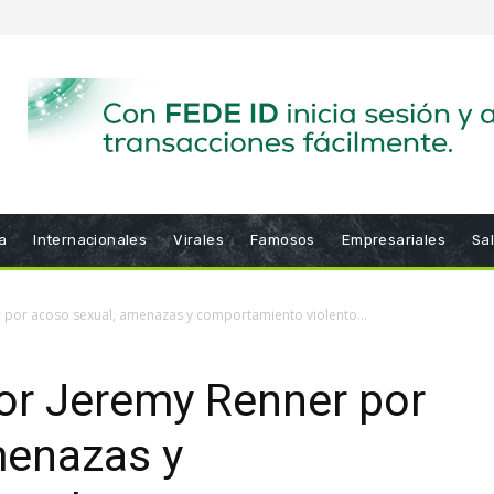
a
Internacionales
Virales
Famosos
Empresariales
Sa
r por acoso sexual, amenazas y comportamiento violento...
or Jeremy Renner por
menazas y