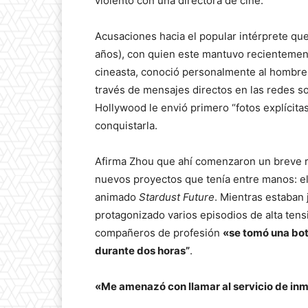
violento con una directora de cine.
Acusaciones hacia el popular intérprete que
años), con quien este mantuvo recientement
cineasta, conoció personalmente al hombre
través de mensajes directos en las redes so
Hollywood le envió primero “fotos explícitas
conquistarla.
Afirma Zhou que ahí comenzaron un breve rom
nuevos proyectos que tenía entre manos: e
animado
Stardust Future
. Mientras estaban 
protagonizado varios episodios de alta ten
compañeros de profesión
«se tomó una bote
durante dos horas”
.
«Me amenazó con llamar al servicio de in