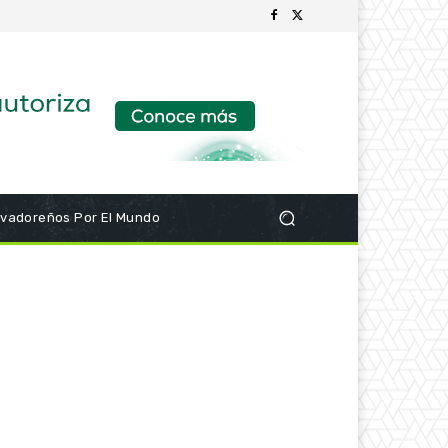
lvadoreños Por El Mundo