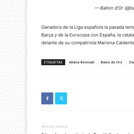
— Ballon d'Or (@b
Ganadora de la Liga española la pasada tem
Barça y de la Eurocopa con España, la catal
delante de su compatriota Mariona Caldentey
ETIQUETAS
Aitana Bonmatí
Balon de Oro
Os
Artículo anterior