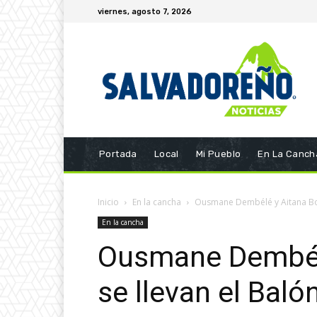
viernes, agosto 7, 2026
Portada
Local
Mi Pueblo
En La Canch
Inicio
En la cancha
Ousmane Dembélé y Aitana Bon
En la cancha
Ousmane Dembél
se llevan el Bal