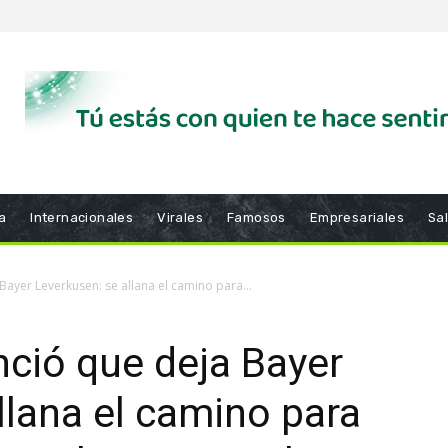
a
Internacionales
Virales
Famosos
Empresariales
Sa
ayer Leverkusen: se allana el camino para...
ció que deja Bayer
llana el camino para