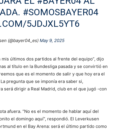
JARÁ EL
#BAYER04
AL
RADA.
#SOMOSBAYER04
R.COM/5JDJXL5YT6
sen (@bayer04_es)
May 9, 2025
mis últimos dos partidos al frente del equipo”, dijo
nas al título en la Bundesliga pasada y se convirtió en
“Creemos que es el momento de salir y que hoy era el
 La pregunta que se imponía era saber si,
 será dirigir a Real Madrid, club en el que jugó -con
ota afuera. “No es el momento de hablar aquí del
nito el domingo aquí”, respondió. El Leverkusen
rtmund en el Bay Arena: será el último partido como