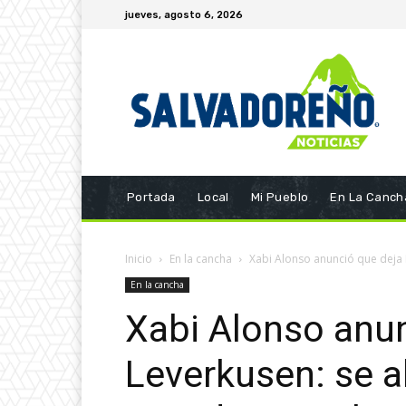
jueves, agosto 6, 2026
Portada
Local
Mi Pueblo
En La Canch
Inicio
En la cancha
Xabi Alonso anunció que deja B
En la cancha
Xabi Alonso anun
Leverkusen: se a