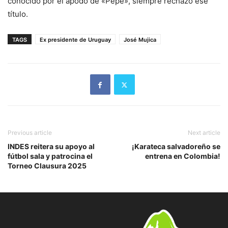
conocido por el apodo de «Pepe», siempre rechazó ese
título.
TAGS
Ex presidente de Uruguay
José Mujica
Previous article
Next article
INDES reitera su apoyo al
¡Karateca salvadoreño se
fútbol sala y patrocina el
entrena en Colombia!
Torneo Clausura 2025