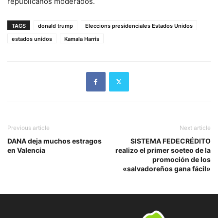
republicanos moderados.
TAGS
donald trump
Eleccions presidenciales Estados Unidos
estados unidos
Kamala Harris
Previous article
Next article
DANA deja muchos estragos
SISTEMA FEDECRÉDITO
en Valencia
realizo el primer soeteo de la
promoción de los
«salvadoreños gana fácil»