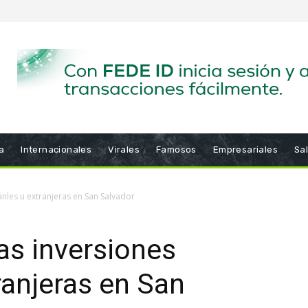
a
Internacionales
Virales
Famosos
Empresariales
Sa
nles u extranjeras en San Salvador
as inversiones
ranjeras en San