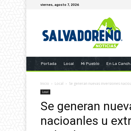
viernes, agosto 7, 2026
Portada
Local
Mi Pueblo
En La Canch
Inicio
Local
Se generan nuevas inversiones nacioa
Local
Se generan nuev
nacioanles u ext