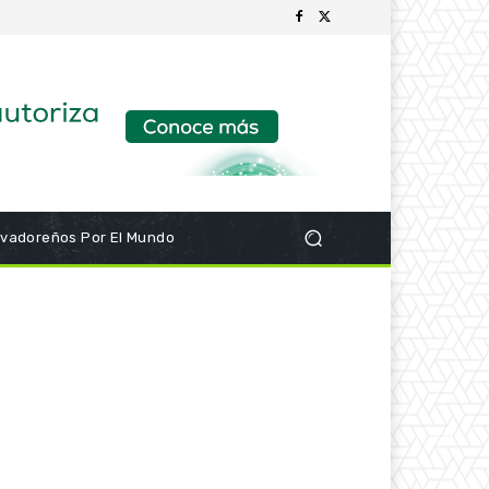
lvadoreños Por El Mundo