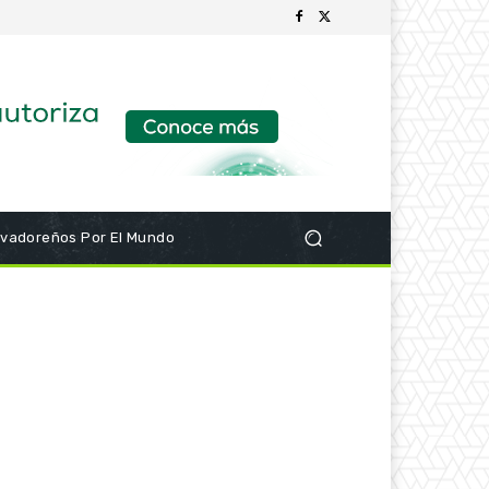
lvadoreños Por El Mundo