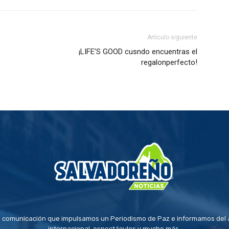
Artículo siguiente
¡LIFE’S GOOD cusndo encuentras el
regalonperfecto!
 comunicación que impulsamos un Periodismo de Paz e informamos del a
internacional, espectáculos y mucho más.