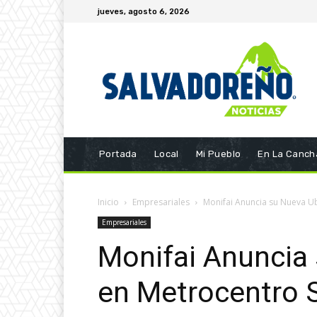
jueves, agosto 6, 2026
Portada
Local
Mi Pueblo
En La Canch
Inicio
Empresariales
Monifai Anuncia su Nueva U
Empresariales
Monifai Anuncia
en Metrocentro 