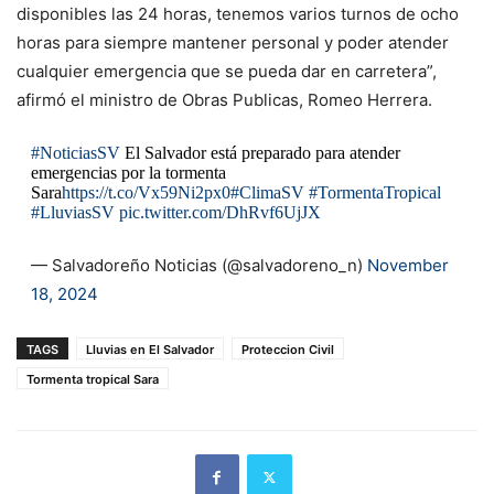
disponibles las 24 horas, tenemos varios turnos de ocho
horas para siempre mantener personal y poder atender
cualquier emergencia que se pueda dar en carretera”,
afirmó el ministro de Obras Publicas, Romeo Herrera.
#NoticiasSV
El Salvador está preparado para atender
emergencias por la tormenta
Sara
https://t.co/Vx59Ni2px0
#ClimaSV
#TormentaTropical
#LluviasSV
pic.twitter.com/DhRvf6UjJX
— Salvadoreño Noticias (@salvadoreno_n)
November
18, 2024
TAGS
Lluvias en El Salvador
Proteccion Civil
Tormenta tropical Sara