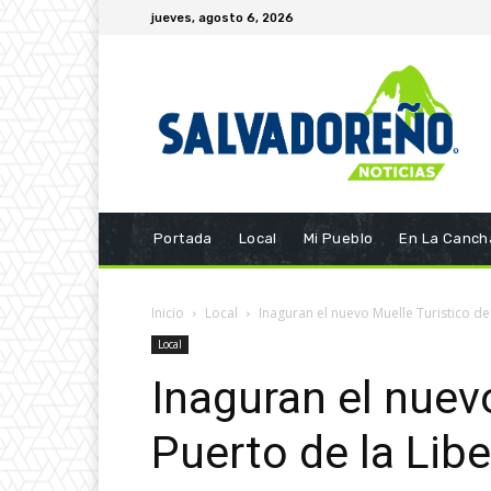
jueves, agosto 6, 2026
Portada
Local
Mi Pueblo
En La Canch
Inicio
Local
Inaguran el nuevo Muelle Turistico de
Local
Inaguran el nuevo
Puerto de la Lib