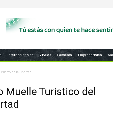
a
Internacionales
Virales
Famosos
Empresariales
Sa
l Puerto de la Libertad
 Muelle Turistico del
ertad