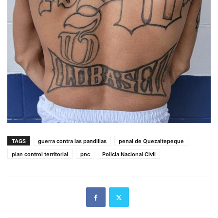
TAGS
guerra contra las pandillas
penal de Quezaltepeque
plan control territorial
pnc
Policia Nacional Civil