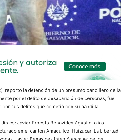
C), reporto la detención de un presunto pandillero de la
nte por el delito de desaparición de personas, fue
 por sus delitos que cometió con su pandilla.
dio es: Javier Ernesto Benavides Agustín, alias
turado en el cantón Amaquilco, Huizucar, La Libertad
 zonaz, Javier Benavides intentó escapar de los