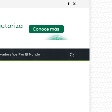
lvadoreños Por El Mundo