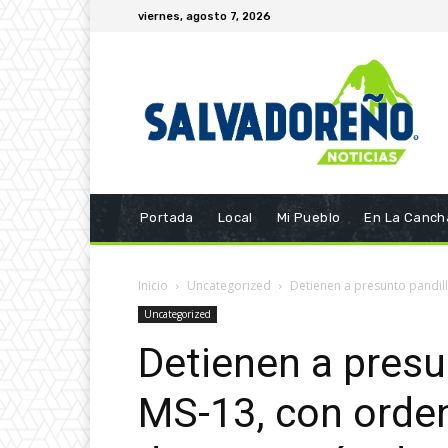
viernes, agosto 7, 2026
Portada
Local
Mi Pueblo
En La Canch
Inicio
Uncategorized
Detienen a presunto pandill
Uncategorized
Detienen a presu
MS-13, con orden