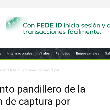
a
Internacionales
Virales
Famosos
Empresariales
Sa
ero de la MS-13, con orden de captura por...
nto pandillero de la
 de captura por