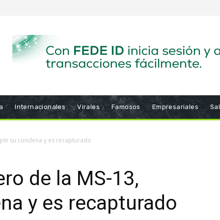
a
Internacionales
Virales
Famosos
Empresariales
Sa
mple su condena y es recapturado
ero de la MS-13,
na y es recapturado