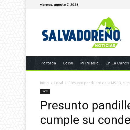
viernes, agosto 7, 2026
Portada
Local
Mi Pueblo
En La Canch
Inicio
Local
Presunto pandillero de la MS-13, cu
Local
Presunto pandill
cumple su conde