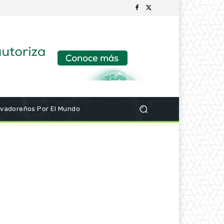
lvadoreños Por El Mundo