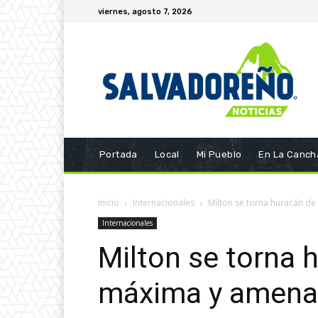
viernes, agosto 7, 2026
Portada
Local
Mi Pueblo
En La Canch
Inicio
Internacionales
Milton se torna huracán de
Internacionales
Milton se torna 
máxima y amenaz