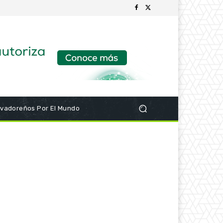
lvadoreños Por El Mundo