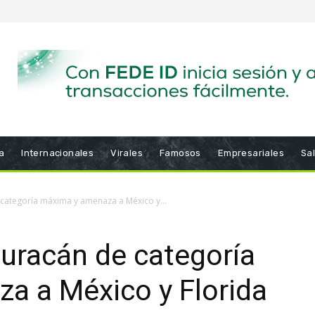
a
Internacionales
Virales
Famosos
Empresariales
Sa
 categoría máxima y amenaza a México y...
huracán de categoría
a a México y Florida