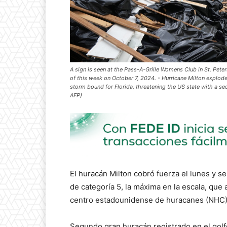
A sign is seen at the Pass-A-Grille Womens Club in St. Peter
of this week on October 7, 2024. - Hurricane Milton explod
storm bound for Florida, threatening the US state with a s
AFP)
El huracán Milton cobró fuerza el lunes y s
de categoría 5, la máxima en la escala, que 
centro estadounidense de huracanes (NHC)
Segundo gran huracán registrado en el gol