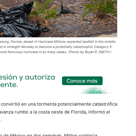
sburg, Florida, ahead of Hurricane Miltons expected landfall in the middle
ed in strength Monday to become a potentially catastrophic Category 5
econd ferocious hurricane in as many weeks. (Photo by Bryan R. SMITH /
e convirtió en una tormenta potencialmente catastrófica
avanza rumbo a la costa oeste de Florida, informó el
.
fo de México en dos semanas, Milton continúa