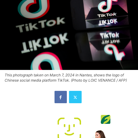
This photograph taken on March 7, 2024 in Nantes, shows the logo of
Chinese social media platform TikTok. (Photo by LOIC VENANCE / AFP)