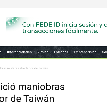
a
Internacionales
Virales
Famosos
Empresariales
Sa
obras militares alrededor de Taiwán
nició maniobras
dor de Taiwán