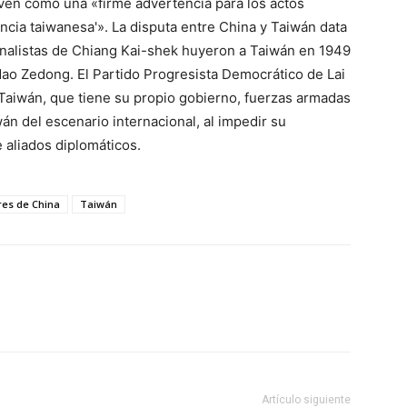
rven como una «firme advertencia para los actos
encia taiwanesa'». La disputa entre China y Taiwán data
cionalistas de Chiang Kai-shek huyeron a Taiwán en 1949
Mao Zedong. El Partido Progresista Democrático de Lai
Taiwán, que tiene su propio gobierno, fuerzas armadas
n del escenario internacional, al impedir su
e aliados diplomáticos.
res de China
Taiwán
Artículo siguiente