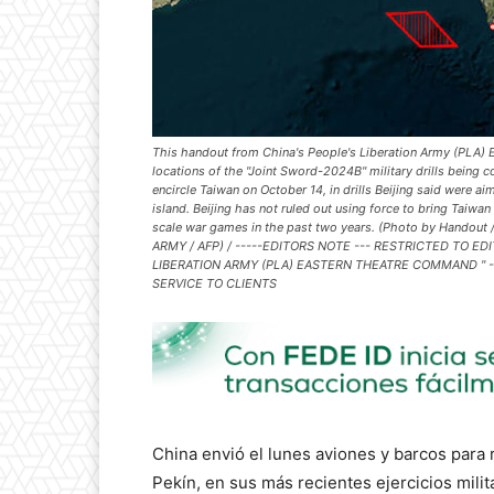
This handout from China's People's Liberation Army (PLA
locations of the "Joint Sword-2024B" military drills being
encircle Taiwan on October 14, in drills Beijing said were ai
island. Beijing has not ruled out using force to bring Taiwan
scale war games in the past two years. (Photo by Hand
ARMY / AFP) / -----EDITORS NOTE --- RESTRICTED TO ED
LIBERATION ARMY (PLA) EASTERN THEATRE COMMAND " -
SERVICE TO CLIENTS
China envió el lunes aviones y barcos para 
Pekín, en sus más recientes ejercicios milit