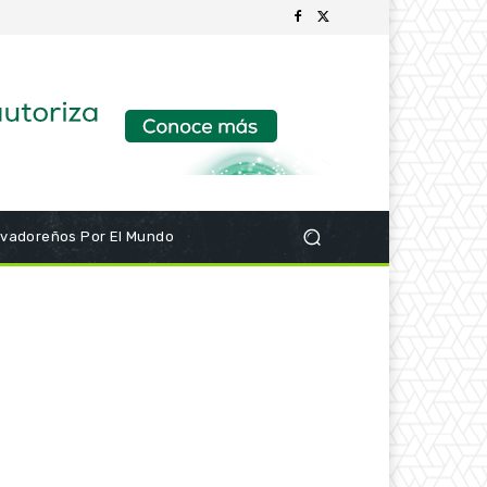
lvadoreños Por El Mundo