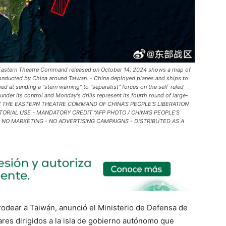
) Eastern Theatre Command released on October 14, 2024 shows a map of
 conducted by China around Taiwan. - China deployed planes and ships to
med at sending a "stern warning" to "separatist" forces on the self-ruled
 under its control and Monday's drills represent its fourth round of large-
out / THE EASTERN THEATRE COMMAND OF CHINA'S PEOPLE'S LIBERATION
ITORIAL USE - MANDATORY CREDIT "AFP PHOTO / CHINA'S PEOPLE'S
 NO MARKETING - NO ADVERTISING CAMPAIGNS - DISTRIBUTED AS A
rodear a Taiwán, anunció el Ministerio de Defensa de
ares dirigidos a la isla de gobierno autónomo que