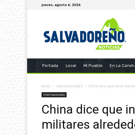
jueves, agosto 6, 2026
Portada
Local
Mi Pueblo
En La Canch
Inicio
Internacionales
China dice que inició mani
Internacionales
China dice que i
militares alrede