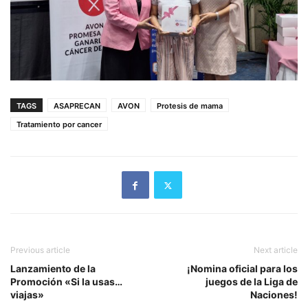
TAGS
ASAPRECAN
AVON
Protesis de mama
Tratamiento por cancer
Previous article
Next article
Lanzamiento de la
¡Nomina oficial para los
Promoción «Si la usas…
juegos de la Liga de
viajas»
Naciones!