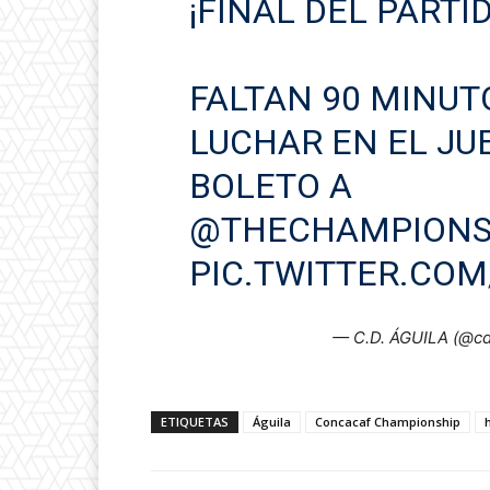
¡FINAL DEL PART
FALTAN 90 MINUT
LUCHAR EN EL JU
BOLETO A
@THECHAMPION
PIC.TWITTER.COM
— C.D. ÁGUILA (@cda
ETIQUETAS
Águila
Concacaf Championship