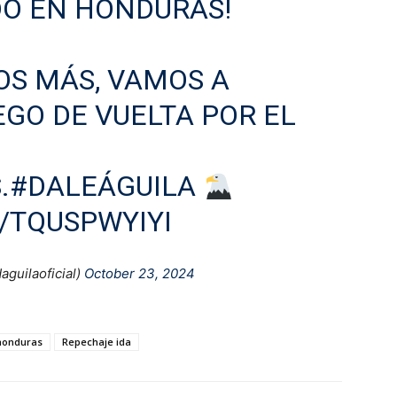
IDO EN HONDURAS!
OS MÁS, VAMOS A
EGO DE VUELTA POR EL
S
.
#DALEÁGUILA
/TQUSPWYIYI
guilaoficial)
October 23, 2024
honduras
Repechaje ida