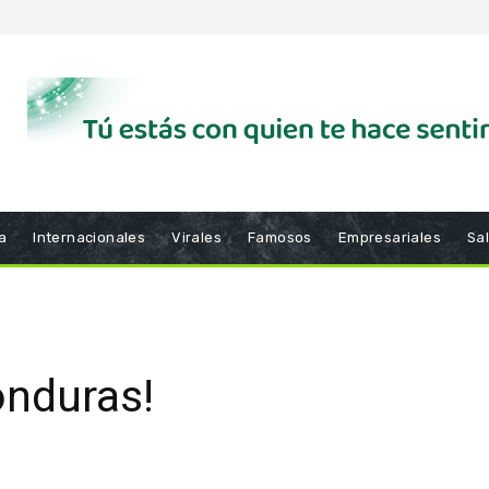
a
Internacionales
Virales
Famosos
Empresariales
Sa
onduras!