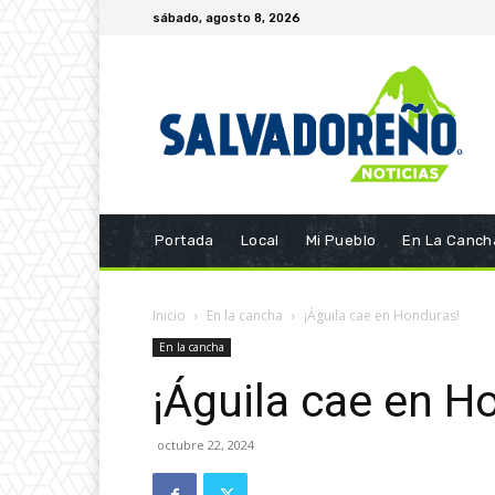
sábado, agosto 8, 2026
Portada
Local
Mi Pueblo
En La Canch
Inicio
En la cancha
¡Águila cae en Honduras!
En la cancha
¡Águila cae en H
octubre 22, 2024