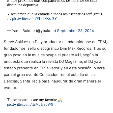
En los próximos días compartiremos los horarios de cada
disciplina deportiva.
Y recuerden que la entrada a todos los escenarios será gratis.
…
pic.twitter.com/FLcIzKss3Y
— Yamil Bukele (@ybukele)
September 23, 2024
Steve Aoki es un DJ y productor estadounidense de EDM,
fundador del sello discográfico Dim Mak Records. Tras su
gran paso en la musica ocupa el puesto #11, según la
encuesta que realiza la revista DJ Magazine, el DJ ya a
estado presente en El Salvador y en esta ocasión lo hará
para el gran evento Codicadoer en el estadio de Las
Delicias, Santa Tecla para inaugurar de gran manera el
evento.
These moments are my favorite
pic.twitter.com/ftaVqHapW9