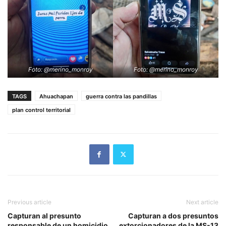
Foto: @merino_monroy
Foto: @merino_monroy
TAGS
Ahuachapan
guerra contra las pandillas
plan control territorial
Previous article
Next article
Capturan al presunto
Capturan a dos presuntos
responsable de un homicidio
extorcionadores de la MS-13