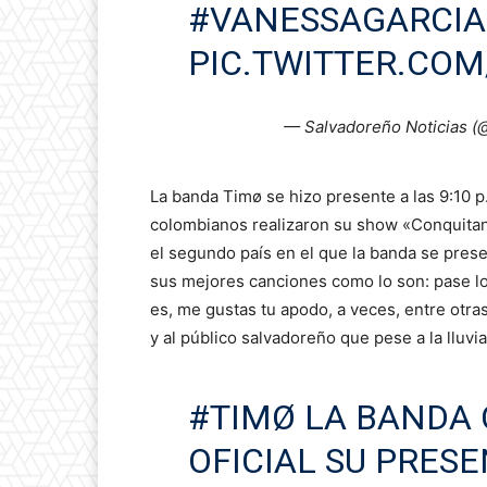
#VANESSAGARCIA
PIC.TWITTER.CO
— Salvadoreño Noticias 
La banda Timø se hizo presente a las 9:10 p.
colombianos realizaron su show «Conquitand
el segundo país en el que la banda se pres
sus mejores canciones como lo son: pase lo 
es, me gustas tu apodo, a veces, entre otr
y al público salvadoreño que pese a la lluvi
#TIMØ
LA BANDA 
OFICIAL SU PRES