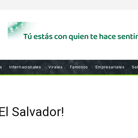
a
Internacionales
Virales
Famosos
Empresariales
Sa
El Salvador!