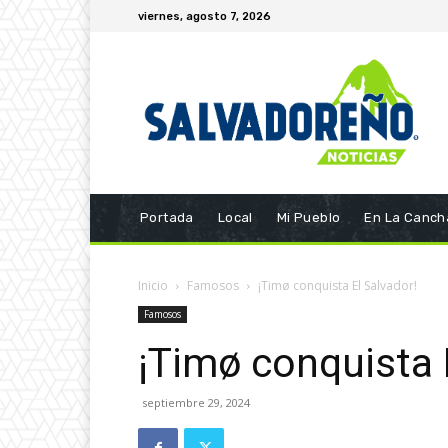
viernes, agosto 7, 2026
Portada
Local
Mi Pueblo
En La Canch
Inicio
Famosos
¡Timø conquista El Salvador!
Famosos
¡Timø conquista 
septiembre 29, 2024