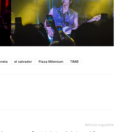
aneta
el salvador
Plaza Milenium
TIMØ
Artículo siguiente