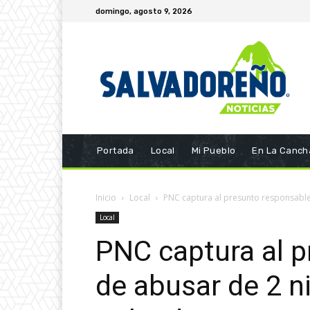
domingo, agosto 9, 2026
Portada
Local
Mi Pueblo
En La Canch
Inicio
Local
PNC captura al presunto responsable 
Local
PNC captura al 
de abusar de 2 n