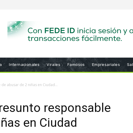
a
Internacionales
Virales
Famosos
Empresariales
Sa
de abusar de 2 niñas en Ciudad...
presunto responsable
iñas en Ciudad