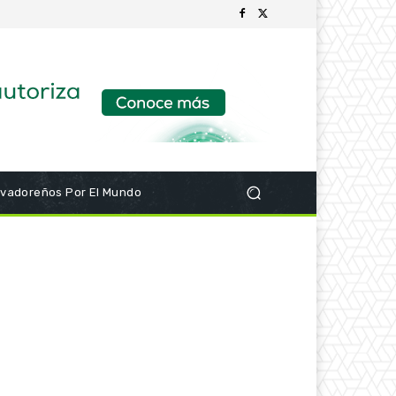
lvadoreños Por El Mundo