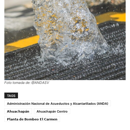
Foto tomada de: @ANDASV
TAGS
Administración Nacional de Acueductos y Alcantarillados (ANDA)
𝗔𝗵𝘂𝗮𝗰𝗵𝗮𝗽𝗮́𝗻
Ahuachapán Centro
𝗣𝗹𝗮𝗻𝘁𝗮 𝗱𝗲 𝗕𝗼𝗺𝗯𝗲𝗼 𝗘𝗹 𝗖𝗮𝗿𝗺𝗲𝗻