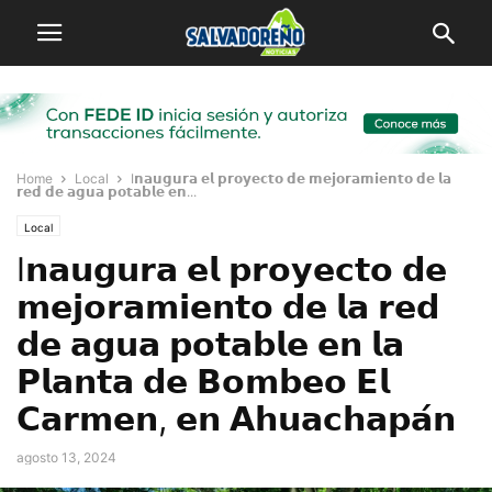
Home
Local
I𝗻𝗮𝘂𝗴𝘂𝗿𝗮 𝗲𝗹 𝗽𝗿𝗼𝘆𝗲𝗰𝘁𝗼 𝗱𝗲 𝗺𝗲𝗷𝗼𝗿𝗮𝗺𝗶𝗲𝗻𝘁𝗼 𝗱𝗲 𝗹𝗮
𝗿𝗲𝗱 𝗱𝗲 𝗮𝗴𝘂𝗮 𝗽𝗼𝘁𝗮𝗯𝗹𝗲 𝗲𝗻...
Local
I𝗻𝗮𝘂𝗴𝘂𝗿𝗮 𝗲𝗹 𝗽𝗿𝗼𝘆𝗲𝗰𝘁𝗼 𝗱𝗲
𝗺𝗲𝗷𝗼𝗿𝗮𝗺𝗶𝗲𝗻𝘁𝗼 𝗱𝗲 𝗹𝗮 𝗿𝗲𝗱
𝗱𝗲 𝗮𝗴𝘂𝗮 𝗽𝗼𝘁𝗮𝗯𝗹𝗲 𝗲𝗻 𝗹𝗮
𝗣𝗹𝗮𝗻𝘁𝗮 𝗱𝗲 𝗕𝗼𝗺𝗯𝗲𝗼 𝗘𝗹
𝗖𝗮𝗿𝗺𝗲𝗻, 𝗲𝗻 𝗔𝗵𝘂𝗮𝗰𝗵𝗮𝗽𝗮́𝗻
agosto 13, 2024