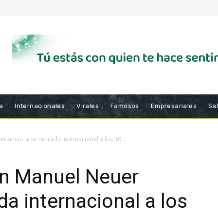
a
Internacionales
Virales
Famosos
Empresariales
Sa
 anuncia su retirada internacional a los 38...
án Manuel Neuer
da internacional a los