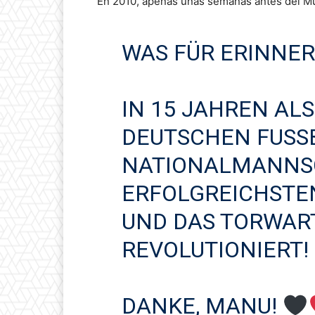
En 2010, apenas unas semanas antes del Mund
WAS FÜR ERINNE
IN 15 JAHREN AL
DEUTSCHEN FUSSB
ATIONALMANNSCH
RFOLGREICHSTEN 
ND DAS TORWARTS
EVOLUTIONIERT!
DANKE, MANU!