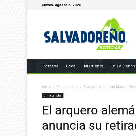
jueves, agosto 6, 2026
Portada
Local
Mi Pueblo
En La Canch
Inicio
En la cancha
El arquero alemán Manuel Neuer
En la cancha
El arquero alem
anuncia su retira