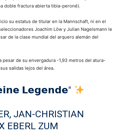
 doble fractura abierta tibia-peroné).
cio su estatus de titular en la Mannschaft, ni en el
 seleccionadores Joachim Löw y Julian Nagelsmann le
sar de la clase mundial del arquero alemán del
a pesar de su envergadura -1,93 metros del atura-
us salidas lejos del área.
𝗲𝗶𝗻𝗲 𝗟𝗲𝗴𝗲𝗻𝗱𝗲"
R, JAN-CHRISTIAN
X EBERL ZUM