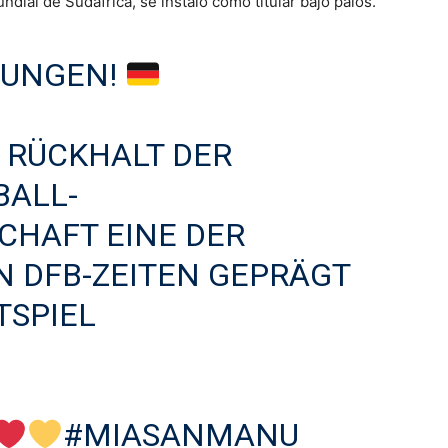
ial de Sudáfrica, se instaló como titular bajo palos.
RUNGEN!
S RÜCKHALT DER
ALL-N
AFT EINE DER E
DFB-ZEITEN GEPRÄGT U
PIEL R
#MIASANMANU