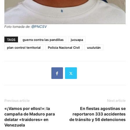
Foto tomada de:
@PNCSV
TAGS
guerra contra las pandillas
jucuapa
plan control territorial
Policia Nacional Civil
usulután
Previous article
Next article
«¡Vamos por ellos!»: la
En fiestas agostinas se
campaña de Maduro para
reportaron 333 accidentes
delatar «traidores» en
de tránsito y 56 detenciones
Venezuela