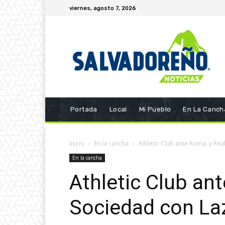
viernes, agosto 7, 2026
Portada
Local
Mi Pueblo
En La Canch
Inicio
En la cancha
Athletic Club ante Roma, y Re
En la cancha
Athletic Club an
Sociedad con La