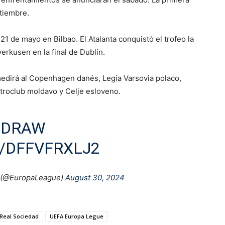
ptiembre.
 21 de mayo en Bilbao. El Atalanta conquistó el trofeo la
erkusen en la final de Dublín.
medirá al Copenhagen danés, Legia Varsovia polaco,
etroclub moldavo y Celje esloveno.
LDRAW
/DFFVFRXLJ2
 (@EuropaLeague)
August 30, 2024
Real Sociedad
UEFA Europa Legue