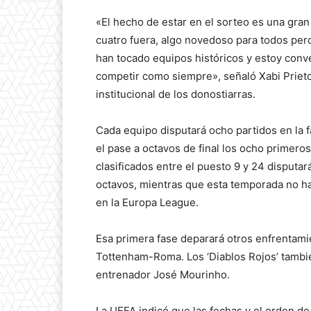
«El hecho de estar en el sorteo es una gran
cuatro fuera, algo novedoso para todos pe
han tocado equipos históricos y estoy con
competir como siempre», señaló Xabi Prieto
institucional de los donostiarras.
Cada equipo disputará ocho partidos en la f
el pase a octavos de final los ocho primeros
clasificados entre el puesto 9 y 24 disputar
octavos, mientras que esta temporada no h
en la Europa League.
Esa primera fase deparará otros enfrentami
Tottenham-Roma. Los ‘Diablos Rojos’ tambi
entrenador José Mourinho.
La UEFA indicó que las fechas y el orden d