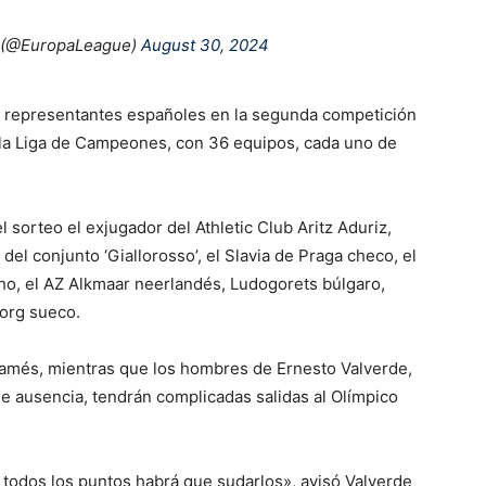
 (@EuropaLeague)
August 30, 2024
cos representantes españoles en la segunda competición
 la Liga de Campeones, con 36 equipos, cada uno de
 sorteo el exjugador del Athletic Club Aritz Aduriz,
el conjunto ‘Giallorosso’, el Slavia de Praga checo, el
ho, el AZ Alkmaar neerlandés, Ludogorets búlgaro,
borg sueco.
 Mamés, mientras que los hombres de Ernesto Valverde,
e ausencia, tendrán complicadas salidas al Olímpico
, todos los puntos habrá que sudarlos», avisó Valverde