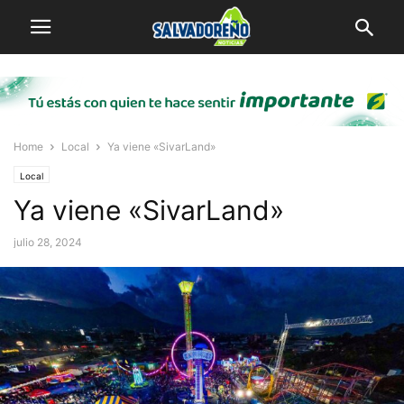
Home
Local
Ya viene «SivarLand»
Local
Ya viene «SivarLand»
julio 28, 2024