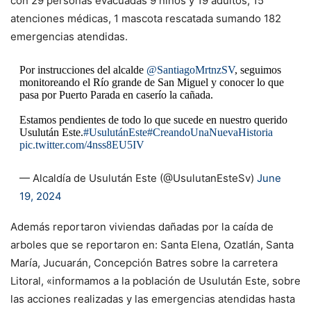
con 29 personas evacuadas 9 niños y 19 adultos, 15
atenciones médicas, 1 mascota rescatada sumando 182
emergencias atendidas.
Por instrucciones del alcalde
@SantiagoMrtnzSV
, seguimos
monitoreando el Río grande de San Miguel y conocer lo que
pasa por Puerto Parada en caserío la cañada.
Estamos pendientes de todo lo que sucede en nuestro querido
Usulután Este.
#UsulutánEste
#CreandoUnaNuevaHistoria
pic.twitter.com/4nss8EU5IV
— Alcaldía de Usulután Este (@UsulutanEsteSv)
June
19, 2024
Además reportaron viviendas dañadas por la caída de
arboles que se reportaron en: Santa Elena, Ozatlán, Santa
María, Jucuarán, Concepción Batres sobre la carretera
Litoral, «informamos a la población de Usulután Este, sobre
las acciones realizadas y las emergencias atendidas hasta