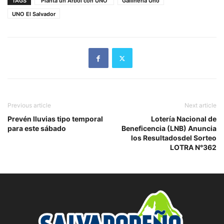
TAGS
“Planta un Árbol con UNO”
Gallinería Uno
UNO El Salvador
Previous article
Next article
Prevén lluvias tipo temporal
Lotería Nacional de
para este sábado
Beneficencia (LNB) Anuncia
los Resultadosdel Sorteo
LOTRA N°362