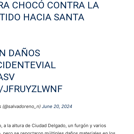
RA CHOCÓ CONTRA LA
NTIDO HACIA SANTA
AN DAÑOS
IDENTEVIAL
ASV
M/JFRUYZLWNF
s (@salvadoreno_n)
June 20, 2024
, a la altura de Ciudad Delgado, un furgón y varios
, pero se reportaron múltiples daños materiales en los