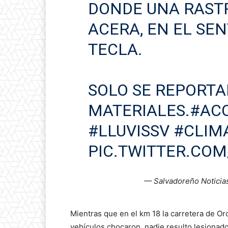
DONDE UNA RAST
ACERA, EN EL SE
TECLA.
SOLO SE REPORT
MATERIALES.
#ACC
#LLUVISSV
#CLIM
PIC.TWITTER.CO
— Salvadoreño Noticia
Mientras que en el km 18 la carretera de Oro
vehículos chocaron, nadie resulto lesionado