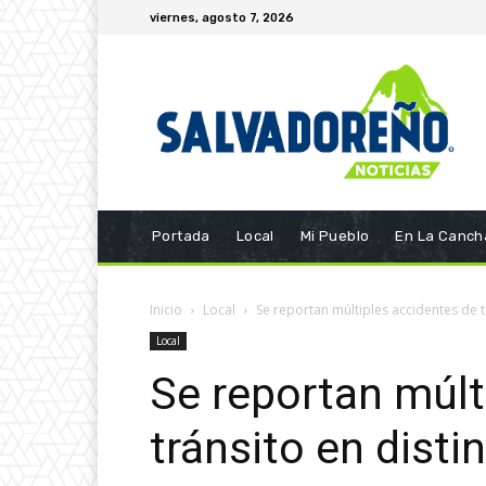
viernes, agosto 7, 2026
Portada
Local
Mi Pueblo
En La Canch
Inicio
Local
Se reportan múltiples accidentes de t
Local
Se reportan múlt
tránsito en disti