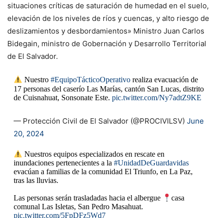
situaciones críticas de saturación de humedad en el suelo,
elevación de los niveles de ríos y cuencas, y alto riesgo de
deslizamientos y desbordamientos» Ministro Juan Carlos
Bidegain, ministro de Gobernación y Desarrollo Territorial
de El Salvador.
Nuestro
#EquipoTácticoOperativo
realiza evacuación de
17 personas del caserío Las Marías, cantón San Lucas, distrito
de Cuisnahuat, Sonsonate Este.
pic.twitter.com/Ny7adtZ9KE
— Protección Civil de El Salvador (@PROCIVILSV)
June
20, 2024
Nuestros equipos especializados en rescate en
inundaciones pertenecientes a la
#UnidadDeGuardavidas
evacúan a familias de la comunidad El Triunfo, en La Paz,
tras las lluvias.
Las personas serán trasladadas hacia el albergue
casa
comunal Las Isletas, San Pedro Masahuat.
pic.twitter.com/5FpDFz5Wd7