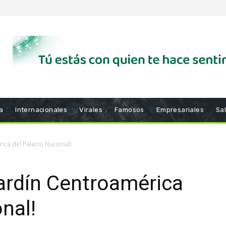
a
Internacionales
Virales
Famosos
Empresariales
Sa
rica del Palacio Nacional!
Jardín Centroamérica
nal!