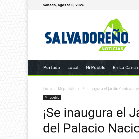
sábado, agosto 8, 2026
Portada
Local
Mi Pueblo
En La Canch
Inicio
Mi pueblo
¡Se inaugura el Jardín Centroamé
Mi pueblo
¡Se inaugura el 
del Palacio Nacio