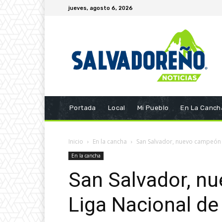
jueves, agosto 6, 2026
Portada
Local
Mi Pueblo
En La Canch
Inicio
En la cancha
San Salvador, nuevo campeón d
En la cancha
San Salvador, n
Liga Nacional de