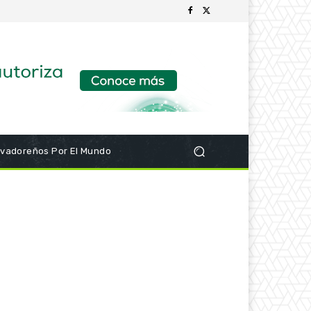
lvadoreños Por El Mundo