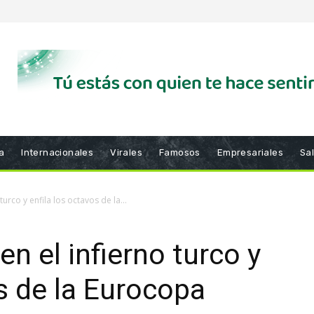
a
Internacionales
Virales
Famosos
Empresariales
Sa
turco y enfila los octavos de la...
en el infierno turco y
os de la Eurocopa