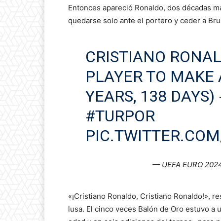
Entonces apareció Ronaldo, dos décadas ma
quedarse solo ante el portero y ceder a Br
CRISTIANO RONAL
PLAYER TO MAKE A
YEARS, 138 DAYS)
#TURPOR
PIC.TWITTER.CO
— UEFA EURO 202
«¡Cristiano Ronaldo, Cristiano Ronaldo!», r
lusa. El cinco veces Balón de Oro estuvo a 