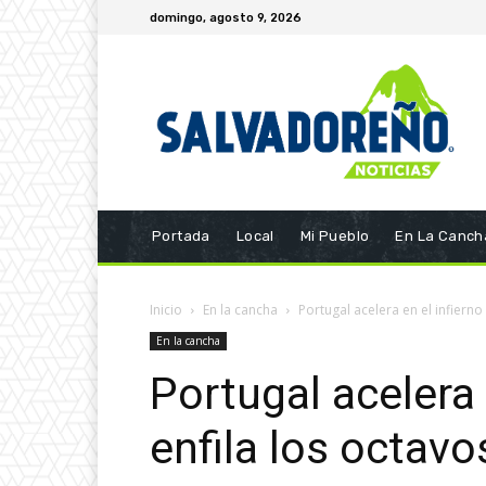
domingo, agosto 9, 2026
Portada
Local
Mi Pueblo
En La Canch
Inicio
En la cancha
Portugal acelera en el infierno 
En la cancha
Portugal acelera 
enfila los octav