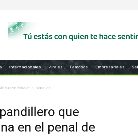
a
Internacionales
Virales
Famosos
Empresariales
Sa
e su condena en el penal de...
pandillero que
a en el penal de