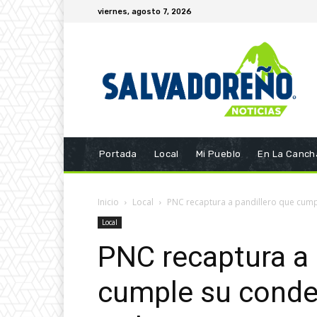
viernes, agosto 7, 2026
Portada
Local
Mi Pueblo
En La Canch
Inicio
Local
PNC recaptura a pandillero que cumpl
Local
PNC recaptura a 
cumple su conden