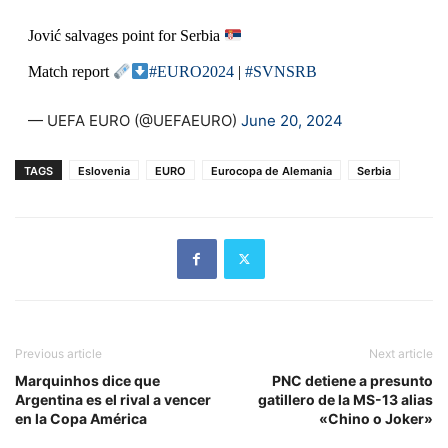
Jović salvages point for Serbia
Match report
#EURO2024
|
#SVNSRB
— UEFA EURO (@UEFAEURO)
June 20, 2024
TAGS
Eslovenia
EURO
Eurocopa de Alemania
Serbia
Previous article
Next article
Marquinhos dice que
PNC detiene a presunto
Argentina es el rival a vencer
gatillero de la MS-13 alias
en la Copa América
«Chino o Joker»