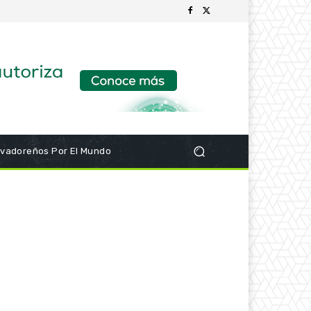
lvadoreños Por El Mundo