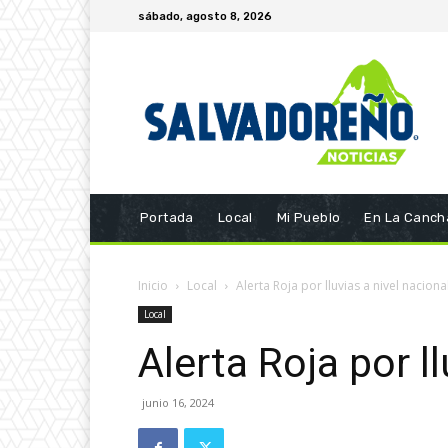
sábado, agosto 8, 2026
Portada
Local
Mi Pueblo
En La Canch
Inicio
Local
Alerta Roja por lluvias a nivel naciona
Local
Alerta Roja por l
junio 16, 2024