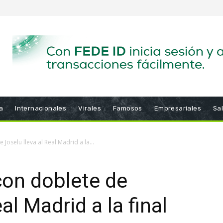
a
Internacionales
Virales
Famosos
Empresariales
Sa
oselu lleva al Real Madrid a la...
on doblete de
al Madrid a la final