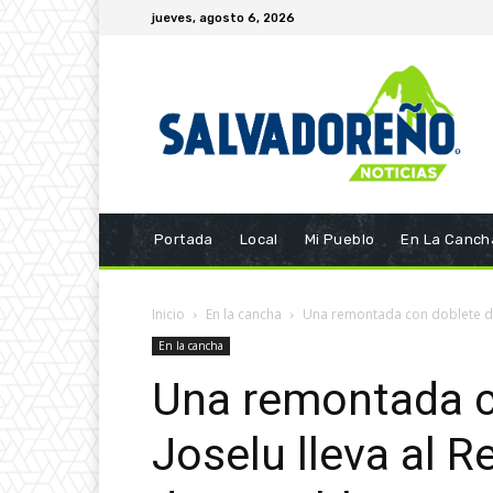
jueves, agosto 6, 2026
Portada
Local
Mi Pueblo
En La Canch
Inicio
En la cancha
Una remontada con doblete de J
En la cancha
Una remontada c
Joselu lleva al Re