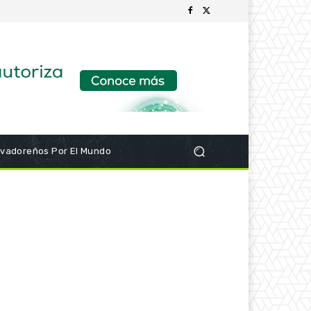
lvadoreños Por El Mundo