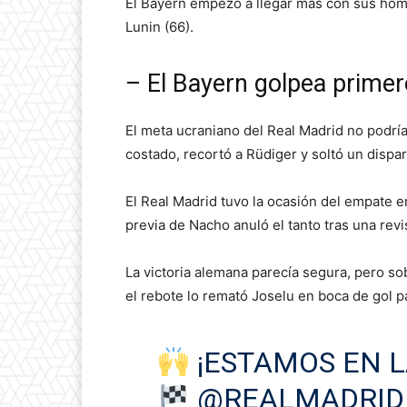
El Bayern empezó a llegar más con sus homb
Lunin (66).
– El Bayern golpea primer
El meta ucraniano del Real Madrid no podrí
costado, recortó a Rüdiger y soltó un dispar
El Real Madrid tuvo la ocasión del empate e
previa de Nacho anuló el tanto tras una revi
La victoria alemana parecía segura, pero s
el rebote lo remató Joselu en boca de gol p
¡ESTAMOS EN L
@REALMADRID