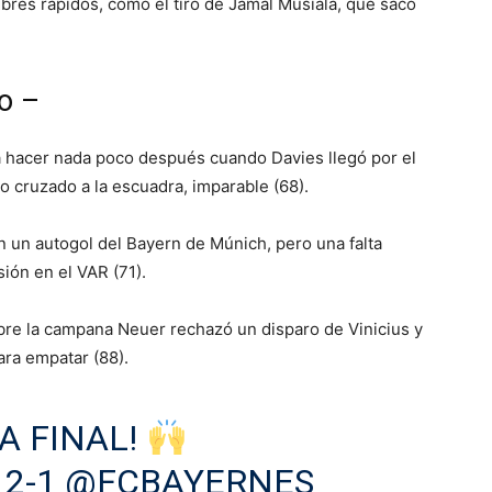
res rápidos, como el tiro de Jamal Musiala, que sacó
o –
a hacer nada poco después cuando Davies llegó por el
o cruzado a la escuadra, imparable (68).
n un autogol del Bayern de Múnich, pero una falta
sión en el VAR (71).
obre la campana Neuer rechazó un disparo de Vinicius y
ara empatar (88).
A FINAL!
2-1
@FCBAYERNES