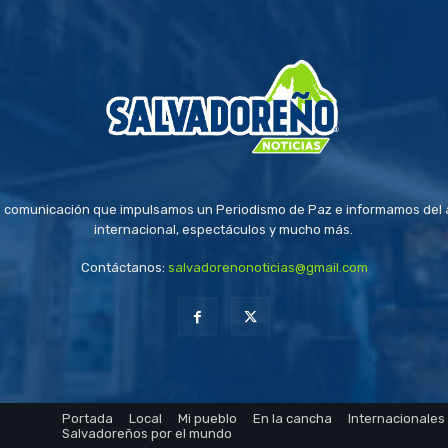
 comunicación que impulsamos un Periodismo de Paz e informamos del a
internacional, espectáculos y mucho más.
Contáctanos:
salvadorenonoticias@gmail.com
Portada
Local
Mi pueblo
En la cancha
Internacionales
Salvadoreños por el mundo