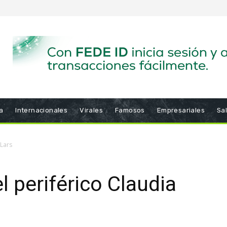
a
Internacionales
Virales
Famosos
Empresariales
Sa
 Lars
l periférico Claudia