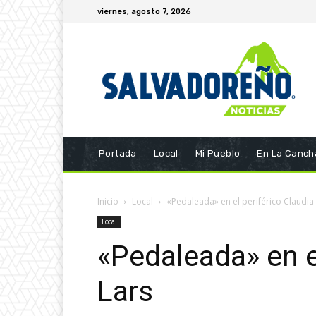
viernes, agosto 7, 2026
Portada
Local
Mi Pueblo
En La Canch
Inicio
Local
«Pedaleada» en el periférico Claudia
Local
«Pedaleada» en e
Lars