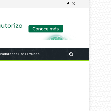
lvadoreños Por El Mundo