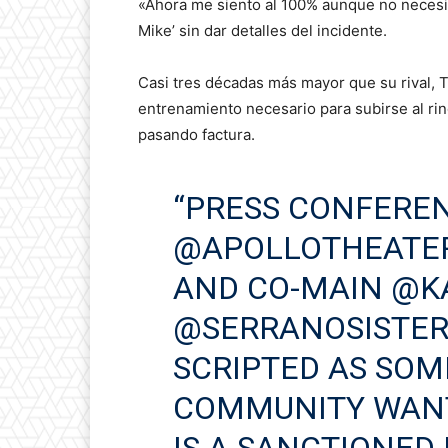
«Ahora me siento al 100% aunque no necesit
Mike’ sin dar detalles del incidente.
Casi tres décadas más mayor que su rival, 
entrenamiento necesario para subirse al rin
pasando factura.
“PRESS CONFERE
@APOLLOTHEATE
AND CO-MAIN
@K
@SERRANOSISTER
SCRIPTED AS SOM
COMMUNITY WANT 
IS A SANCTIONED 