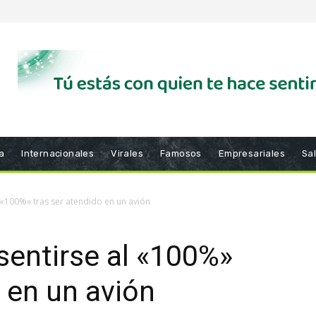
a
Internacionales
Virales
Famosos
Empresariales
Sa
l «100%» tras ser atendido en un avión
sentirse al «100%»
o en un avión