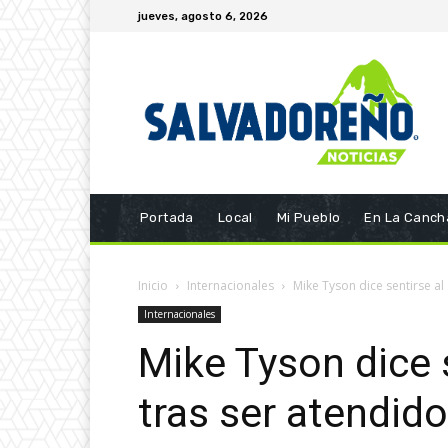
jueves, agosto 6, 2026
Portada
Local
Mi Pueblo
En La Canch
Inicio
Internacionales
Mike Tyson dice sentirse a
Internacionales
Mike Tyson dice 
tras ser atendid