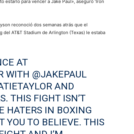
o estarlo para vencer a Jake Paul», aseguró ‘Iron
Tyson reconoció dos semanas atrás que el
g del AT&T Stadium de Arlington (Texas) le estaba
NCE AT
R
WITH
@JAKEPAUL
ATIETAYLOR
AND
S
. THIS FIGHT ISN’T
E HATERS IN BOXING
YOU TO BELIEVE. THIS
FIGHT AND I’M