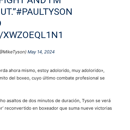
UT.”
#PAULTYSON
O
M/XWZOEQL1N1
(@MikeTyson)
May 14, 2024
rda ahora mismo, estoy adolorido, muy adolorido»,
mito del boxeo, cuyo último combate profesional se
cho asaltos de dos minutos de duración, Tyson se verá
ber’ reconvertido en boxeador que suma nueve victorias