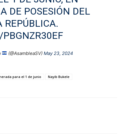
A DE POSESIÓN DEL
A REPÚBLICA.
M/PBGNZR30EF
a
(@AsambleaSV)
May 23, 2024
erada para el 1 de junio
Nayib Bukele