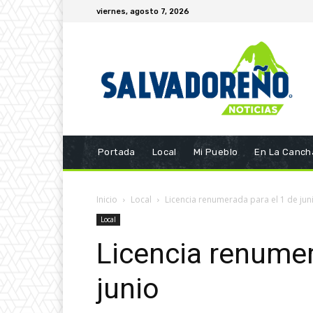
viernes, agosto 7, 2026
Portada
Local
Mi Pueblo
En La Canch
Inicio
Local
Licencia renumerada para el 1 de jun
Local
Licencia renumer
junio