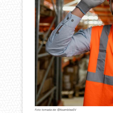
Foto tomada de: @AsambleaSV