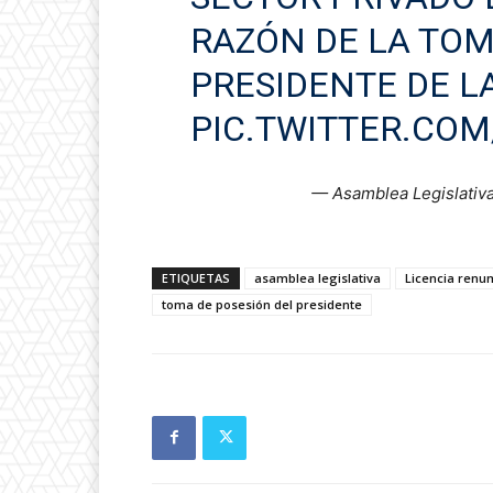
RAZÓN DE LA TOM
PRESIDENTE DE L
PIC.TWITTER.CO
— Asamblea Legislativ
ETIQUETAS
asamblea legislativa
Licencia renum
toma de posesión del presidente