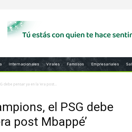
a
Internacionales
Virales
Famosos
Empresariales
Sa
 debe pensar ya en la ‘era post...
ampions, el PSG debe
‘era post Mbappé’