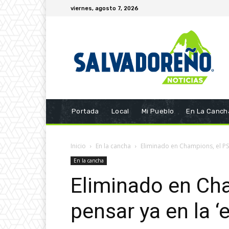
viernes, agosto 7, 2026
Portada
Local
Mi Pueblo
En La Canch
Inicio
En la cancha
Eliminado en Champions, el PSG
En la cancha
Eliminado en Ch
pensar ya en la 