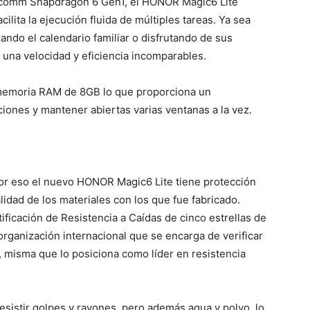
lcomm Snapdragon 6 Gen1, el HONOR Magic6 Lite
ilita la ejecución fluida de múltiples tareas. Ya sea
ndo el calendario familiar o disfrutando de sus
 una velocidad y eficiencia incomparables.
memoria RAM de 8GB lo que proporciona un
aciones y mantener abiertas varias ventanas a la vez.
por eso el nuevo HONOR Magic6 Lite tiene protección
alidad de los materiales con los que fue fabricado.
ficación de Resistencia a Caídas de cinco estrellas de
organización internacional que se encarga de verificar
, misma que lo posiciona como líder en resistencia
esistir golpes y rayones, pero además agua y polvo, lo