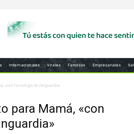
a
Internacionales
Virales
Famosos
Empresariales
Sa
má, «con Tecnología de Vanguardia»
cto para Mamá, «con
anguardia»