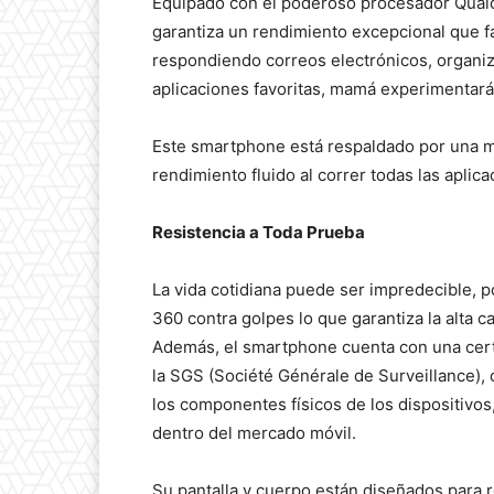
Equipado con el poderoso procesador Qua
garantiza un rendimiento excepcional que fac
respondiendo correos electrónicos, organiza
aplicaciones favoritas, mamá experimentará
Este smartphone está respaldado por una 
rendimiento fluido al correr todas las aplic
Resistencia a Toda Prueba
La vida cotidiana puede ser impredecible, 
360 contra golpes lo que garantiza la alta c
Además, el smartphone cuenta con una certi
la SGS (Société Générale de Surveillance), 
los componentes físicos de los dispositivos
dentro del mercado móvil.
Su pantalla y cuerpo están diseñados para r