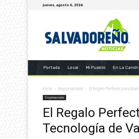
jueves, agosto 6, 2026
Portada
Local
Mi Pueblo
En La Canch
Inicio
Empresariales
El Regalo Perfecto para Ma
Empresariales
El Regalo Perfe
Tecnología de V